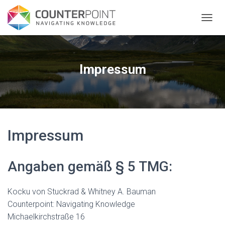
TOGGL
Impressum
Impressum
Angaben gemäß § 5 TMG:
Kocku von Stuckrad & Whitney A. Bauman
Counterpoint: Navigating Knowledge
Michaelkirchstraße 16