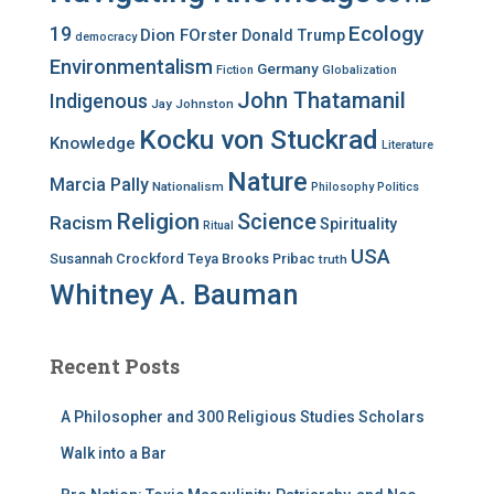
Ecology
19
Dion FOrster
Donald Trump
democracy
Environmentalism
Germany
Fiction
Globalization
John Thatamanil
Indigenous
Jay Johnston
Kocku von Stuckrad
Knowledge
Literature
Nature
Marcia Pally
Nationalism
Philosophy
Politics
Religion
Science
Racism
Spirituality
Ritual
USA
Susannah Crockford
Teya Brooks Pribac
truth
Whitney A. Bauman
Recent Posts
A Philosopher and 300 Religious Studies Scholars
Walk into a Bar