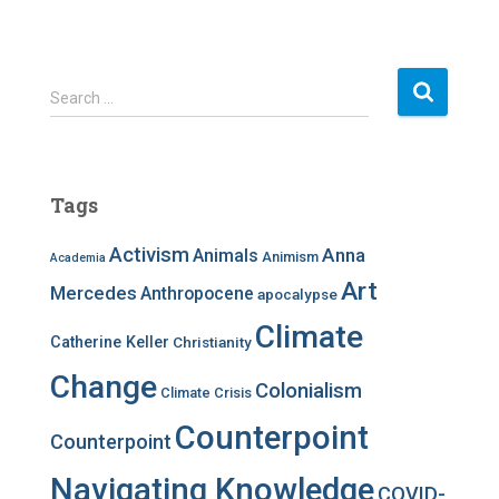
S
Search …
e
a
r
c
Tags
h
f
Activism
Anna
Animals
Animism
Academia
o
r
Art
Mercedes
Anthropocene
apocalypse
:
Climate
Catherine Keller
Christianity
Change
Colonialism
Climate Crisis
Counterpoint
Counterpoint
Navigating Knowledge
COVID-